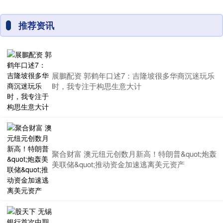
推荐资讯
展鵬配资 郭鹤年口述7：吉隆坡很多华商沉迷玩乐
时，我专注于构思生意大计
聚合财富 澳元纽元创数月新高！特朗普&quot;炮轰
美联储&quot;推动资金加速逃离美元资产