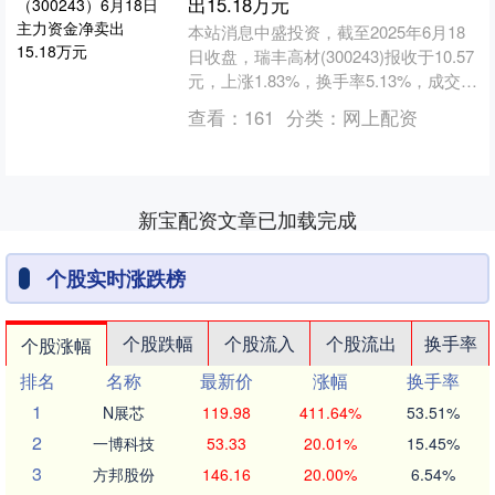
出15.18万元
本站消息中盛投资，截至2025年6月18
日收盘，瑞丰高材(300243)报收于10.57
元，上涨1.83%，换手率5.13%，成交量
9.98万手，成交额1.04....
查看：
161
分类：
网上配资
新宝配资文章已加载完成
个股实时涨跌榜
个股跌幅
个股流入
个股流出
换手率
个股涨幅
排名
名称
最新价
涨幅
换手率
1
N展芯
119.98
411.64%
53.51%
2
一博科技
53.33
20.01%
15.45%
3
方邦股份
146.16
20.00%
6.54%