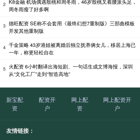
K8金融 机场偶遇殷桃和周冬雨，46岁殷桃叉着腰派头足，
2
周冬雨瘦了好多啊
德旺配资 SE称不会套用《最终幻想7重制版》三部曲模板
3
开发其他重制版
千金策略 43岁港姐被离婚后独立抚养俩女儿，移居上海已
4
一年，称更轻松自在
火配资 6小时翻译出海短剧、一句话生成文博海报，深圳
5
从“文化工厂”走到“智造高地”
新宝配
配资开
网上配
网上配资开
资
户
资
户
友情链接：