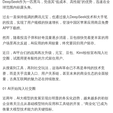
DeepSeek作为一匹黑马，凭借其“低成本、高性能”的优势，迅速在全
球范围内崭露头角。
过去一直保持低调的腾讯元宝，也通过接入DeepSeek技术和大手笔
的投流，实现了用户规模的快速增长，登顶中国区苹果应用商店免费
APP下载榜。
然而，随着投流子弹和好奇流量逐步消退，豆包很快凭着更丰富的用
户场景再次反超，AI应用的终局较量，终究要回归用户留存。
近日，AI平台们的战局再次升级，元宝、豆包、Kimi纷纷宣布闯入社
交圈，试图用更有黏性的方式留住用户。
从搜索到工具，再到社交玩法，这场AI革命已不再是单纯的技术竞
赛，而是关乎流量入口、用户关系链，甚至未来的商业生态的全面较
量，古典互联网的魅力还在持续散发。
01 AI开始闯入社交圈
近两年，AI大模型的发展呈现出明显的务实化趋势，越来越多的初创
企业将关注点从基础模型转向应用和工具链的开发，“商业化”已成为
衡量大模型技术能力的关键指标。