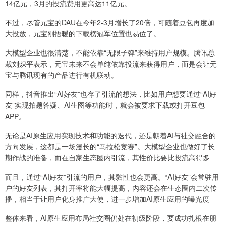
14亿元，3月的投流费用更高达11亿元。
不过，尽管元宝的DAU在今年2-3月增长了20倍，可随着豆包再度加
大投放，元宝刚捂暖的下载榜冠军位置也易位了。
大模型企业也很清楚，不能依靠“无限子弹”来维持用户规模。腾讯总
裁刘炽平表示，元宝未来不会单纯依靠投流来获得用户，而是会让元
宝与腾讯现有的产品进行有机联动。
同样，抖音推出“AI好友”也存了引流的想法，比如用户想要通过“AI好
友”实现拍题答疑、AI生图等功能时，就会被要求下载或打开豆包
APP。
无论是AI原生应用实现技术和功能的迭代，还是朝着AI与社交融合的
方向发展，这都是一场漫长的“马拉松竞赛”。大模型企业也做好了长
期作战的准备，而在自家生态圈内引流，其性价比要比投流高得多
而且，通过“AI好友”引流的用户，其黏性也会更高。“AI好友”会常驻用
户的好友列表，其打开率将能大幅提高，内容还会在生态圈内二次传
播，相当于让用户化身推广大使，进一步增加AI原生应用的曝光度
整体来看，AI原生应用布局社交圈仍处在初级阶段，要成功扎根在朋