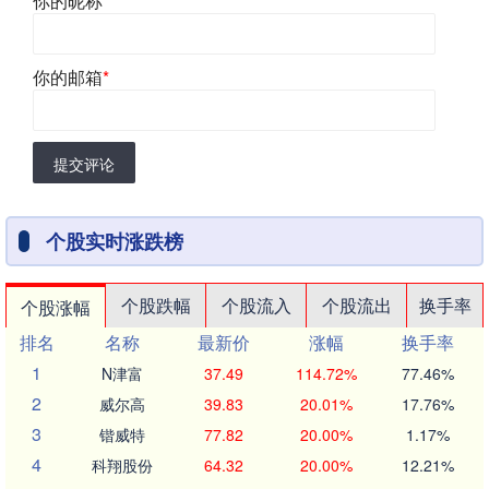
你的昵称
*
你的邮箱
*
提交评论
个股实时涨跌榜
个股跌幅
个股流入
个股流出
换手率
个股涨幅
排名
名称
最新价
涨幅
换手率
1
N津富
37.49
114.72%
77.46%
2
威尔高
39.83
20.01%
17.76%
3
锴威特
77.82
20.00%
1.17%
4
科翔股份
64.32
20.00%
12.21%