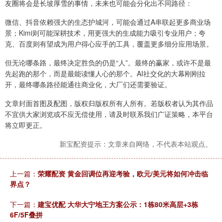
友圈将会是长坡厚雪的事情，未来也可能会分化出不同路径：
微信、抖音依赖强大的生态护城河，可能会通过A串联起更多商业场
景；Kimi则可能深耕技术，用更强大的生成能力吸引专业用户；夸
克、百度则有望成为用户得心应手的工具，覆盖更多细分应用场景。
但无论哪条路，最终决定胜负的仍是“人”。最终的赢家，或许不是最
先起跑的那个，而是最能读懂人心的那个。AI社交化的大幕刚刚拉
开，最终哪条路径能通往商业化，大厂们还需要验证。
文章封面首图及配图，版权归版权所有人所有。若版权者认为其作品
不宜供大家浏览或不应无偿使用，请及时联系我们广证策略，本平台
将立即更正。
新宝配资提示：文章来自网络，不代表本站观点。
上一篇：
荣耀配资 黄金回调位再迎考验，欧元/美元将如何冲击临
界点？
下一篇：
建宝优配 大华大宁地王方案公示：1栋80米高层+3栋
6F/5F叠拼