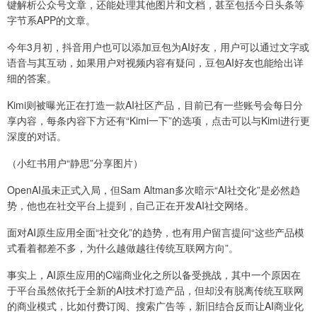
键解析公众号文章，还能处理其他图片和文档，甚至包括今日头条等
字节系APP的文章。
今年3月初，抖音用户也可以添加豆包为AI好友，用户可以通过文字或
语音与其互动，如果用户对视频内容有疑问，豆包AI好友也能给出详
细的答案。
Kimi则被曝光正在打造一款AI社区产品，目前已有一些账号会每日分
享内容，每条内容下方还有“Kimi一下”的选项，点击可以与Kimi进行更
深度的对话。
（小红书用户“静思”分享图片）
OpenAI虽未正式入局，但Sam Altman多次暗示“AI社交化”是必然趋
势，他也在社交平台上提到，自己正在开发AI社交网络。
面对AI原生应用全面“社交化”的趋势，也有用户留言提问“这些产品模
式看着都差不多，为什么越做越往传统互联网方向”。
事实上，AI原生应用的C端商业化之所以备受挑战，其中一个原因在
于平台虽然依托于全新的AI技术打造产品，但却没有脱离传统互联网
的商业模式，比如付费订阅、搜索广告等，新旧结合反而让AI商业化