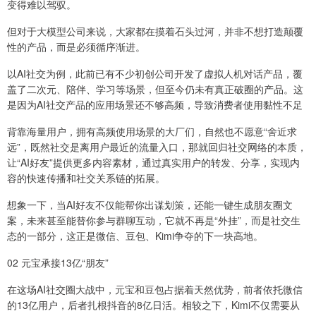
变得难以驾驭。
但对于大模型公司来说，大家都在摸着石头过河，并非不想打造颠覆
性的产品，而是必须循序渐进。
以AI社交为例，此前已有不少初创公司开发了虚拟人机对话产品，覆
盖了二次元、陪伴、学习等场景，但至今仍未有真正破圈的产品。这
是因为AI社交产品的应用场景还不够高频，导致消费者使用黏性不足
背靠海量用户，拥有高频使用场景的大厂们，自然也不愿意“舍近求
远”，既然社交是离用户最近的流量入口，那就回归社交网络的本质，
让“AI好友”提供更多内容素材，通过真实用户的转发、分享，实现内
容的快速传播和社交关系链的拓展。
想象一下，当AI好友不仅能帮你出谋划策，还能一键生成朋友圈文
案，未来甚至能替你参与群聊互动，它就不再是“外挂”，而是社交生
态的一部分，这正是微信、豆包、Kimi争夺的下一块高地。
02 元宝承接13亿“朋友”
在这场AI社交圈大战中，元宝和豆包占据着天然优势，前者依托微信
的13亿用户，后者扎根抖音的8亿日活。相较之下，Kimi不仅需要从