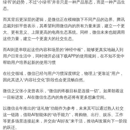
绿书”的趋势，不过“小绿书”并非只是一种产品形态，而是一种产品生
态。
而其背后更深层的逻辑，是微信正在模糊旗下不同产品的边界。腾讯
总裁刘炽平曾表示，其希望利用微信内的所有力量来源，建立一个更
大、更有意义、上限更高的电商生态系统。同样，微信未来也能调用
这些力量，建立一个更庞大的社交生态。
而AI则是串联起这些内容和场景的“神经中枢”，能够更真实地融入到
用户日常生活中，同时绕开必须下载APP的使用规则，在不知不觉中
帮助用户培养起新的使用习惯
在社交领域，微信已经与用户习惯深度绑定，物理上“更靠近”用户，
因此其进入“内容社交化”阶段也会更流畅自然。
微信之父张小龙曾表示，“微信的终极目标是连接一切”。如果朝着这
一目标进发，AI在微信生态内的角色还将有更多想象空间。
以微信去年推出的“送礼物”功能作为参考，未来其可以通过熟人社交
这一链路，借助AI智能体的“动手能力”，将购物、出行、娱乐、工作
等更多场景连接起来，并交由“AI好友”来干活，推动AI发展向下一阶段
的跃迁。