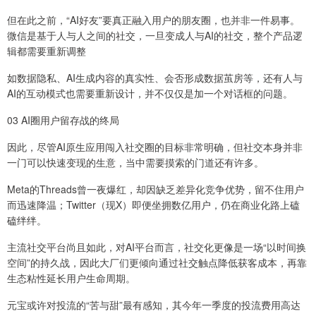
但在此之前，“AI好友”要真正融入用户的朋友圈，也并非一件易事。
微信是基于人与人之间的社交，一旦变成人与AI的社交，整个产品逻
辑都需要重新调整
如数据隐私、AI生成内容的真实性、会否形成数据茧房等，还有人与
AI的互动模式也需要重新设计，并不仅仅是加一个对话框的问题。
03 AI圈用户留存战的终局
因此，尽管AI原生应用闯入社交圈的目标非常明确，但社交本身并非
一门可以快速变现的生意，当中需要摸索的门道还有许多。
Meta的Threads曾一夜爆红，却因缺乏差异化竞争优势，留不住用户
而迅速降温；Twitter（现X）即便坐拥数亿用户，仍在商业化路上磕
磕绊绊。
主流社交平台尚且如此，对AI平台而言，社交化更像是一场“以时间换
空间”的持久战，因此大厂们更倾向通过社交触点降低获客成本，再靠
生态粘性延长用户生命周期。
元宝或许对投流的“苦与甜”最有感知，其今年一季度的投流费用高达