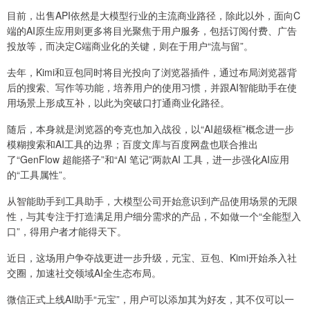
目前，出售API依然是大模型行业的主流商业路径，除此以外，面向C
端的AI原生应用则更多将目光聚焦于用户服务，包括订阅付费、广告
投放等，而决定C端商业化的关键，则在于用户“流与留”。
去年，Kimi和豆包同时将目光投向了浏览器插件，通过布局浏览器背
后的搜索、写作等功能，培养用户的使用习惯，并跟AI智能助手在使
用场景上形成互补，以此为突破口打通商业化路径。
随后，本身就是浏览器的夸克也加入战役，以“AI超级框”概念进一步
模糊搜索和AI工具的边界；百度文库与百度网盘也联合推出
了“GenFlow 超能搭子”和“AI 笔记”两款AI 工具，进一步强化AI应用
的“工具属性”。
从智能助手到工具助手，大模型公司开始意识到产品使用场景的无限
性，与其专注于打造满足用户细分需求的产品，不如做一个“全能型入
口”，得用户者才能得天下。
近日，这场用户争夺战更进一步升级，元宝、豆包、Kimi开始杀入社
交圈，加速社交领域AI全生态布局。
微信正式上线AI助手“元宝”，用户可以添加其为好友，其不仅可以一