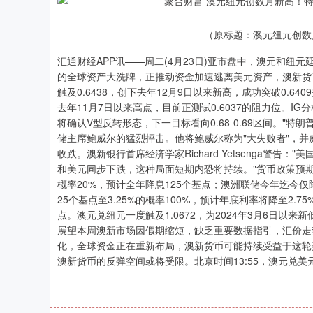
（原标题：澳元纽元创数
汇通财经APP讯——周二(4月23日)亚市盘中，澳元和纽
的全球资产大洗牌，正推动资金加速逃离美元资产，澳新货
触及0.6438，创下去年12月9日以来新高，成功突破0.6
去年11月7日以来高点，目前正测试0.6037的阻力位。IG分析师
将确认V型反转形态，下一目标看向0.68-0.69区间。
储主席鲍威尔的猛烈抨击。他将鲍威尔称为"大失败者"，
收跌。澳新银行首席经济学家Richard Yetsenga警
和美元同步下跌，这种局面短期内恐将持续。"货币政策预期澳
概率20%，预计全年降息125个基点；澳洲联储今年迄今仅
25个基点至3.25%的概率100%，预计年底利率将降至2.
点。澳元兑纽元一度触及1.0672，为2024年3月6日以来
展望本周澳新市场因假期缩短，缺乏重要数据指引，汇价走
化，全球资金正在重新布局，澳新货币可能持续受益于这轮
澳新货币的反弹空间或将受限。北京时间13:55，澳元兑美元现报
上证指数
3896.49
00
-0.01%
-3.87
-0.