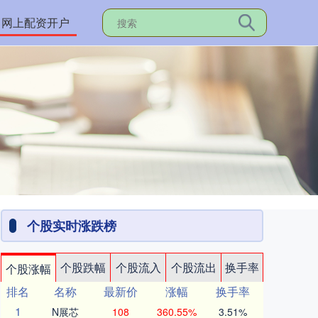
网上配资开户
个股实时涨跌榜
个股跌幅
个股流入
个股流出
换手率
个股涨幅
排名
名称
最新价
涨幅
换手率
1
N展芯
108
360.55%
3.51%