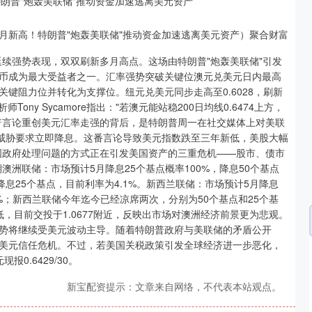
月新高！特朗普"炮轰美联储"推动资金加速逃离美元资产）聚合财富
元延续强势表现，双双刷新多月高点。这场由特朗普"炮轰美联储"引发
币成为最大受益者之一。汇率强势突破关键位澳元兑美元日内最高
409关键阻力位并转化为支撑位。纽元兑美元同步走高至0.6028，刷新
Tony Sycamore指出："若澳元能站稳200日均线0.6474上方，
"特朗普言论重创美元汇率走强的背后，是特朗普周一在社交媒体上对美联
并威胁要求立即降息。这番言论导致美元指数跌至三年新低，美股大幅
告："美国政府处理问题的方式正在引发美国资产的三重危机——股市、债市
洲联储：市场预计5月降息25个基点概率100%，降息50个基点
降息25个基点，目前利率为4.1%。新西兰联储：市场预计5月降息
75%；新西兰联储今年迄今已经凉席两次，分别为50个基点和25个基
新低，目前交投于1.0677附近，反映出市场对澳洲经济前景更为悲观。
势将继续受美元波动主导。随着特朗普政府与美联储的矛盾公开
美元信任危机。不过，若美国关税政策引发全球经济进一步恶化，
0.6429/30。
深证成指
14152.78
10%
42.66
0.30%
新宝配资提示：文章来自网络，不代表本站观点。