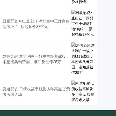
日赢配资 中止出让！深圳宝中王炸商住
地“爽约”，原起拍价87亿元
龙信金融 意大利在一战中的经典战役，
本想虐奥匈帝国，谁知反被俘25万
奕道配资 日债收益率触及多年高点 投资
者考虑入场