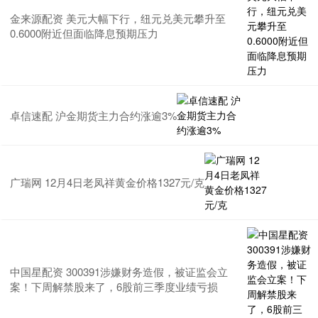
金来源配资 美元大幅下行，纽元兑美元攀升至
0.6000附近但面临降息预期压力
卓信速配 沪金期货主力合约涨逾3%
广瑞网 12月4日老凤祥黄金价格1327元/克
中国星配资 300391涉嫌财务造假，被证监会立
案！下周解禁股来了，6股前三季度业绩亏损