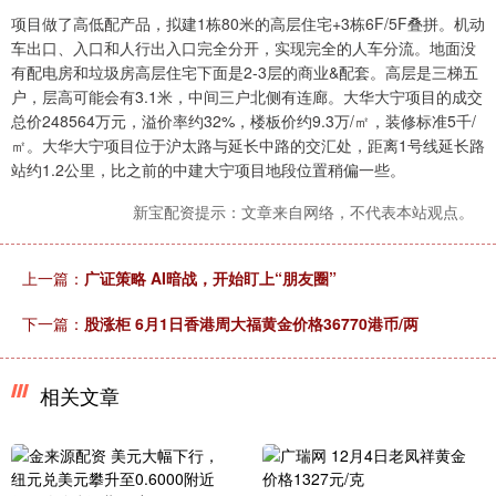
项目做了高低配产品，拟建1栋80米的高层住宅+3栋6F/5F叠拼。机动
车出口、入口和人行出入口完全分开，实现完全的人车分流。地面没
有配电房和垃圾房高层住宅下面是2-3层的商业&配套。高层是三梯五
户，层高可能会有3.1米，中间三户北侧有连廊。大华大宁项目的成交
总价248564万元，溢价率约32%，楼板价约9.3万/㎡，装修标准5千/
㎡。大华大宁项目位于沪太路与延长中路的交汇处，距离1号线延长路
站约1.2公里，比之前的中建大宁项目地段位置稍偏一些。
新宝配资提示：文章来自网络，不代表本站观点。
上一篇：
广证策略 AI暗战，开始盯上“朋友圈”
下一篇：
股涨柜 6月1日香港周大福黄金价格36770港币/两
相关文章