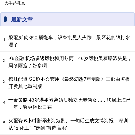
最新文章
股配所 向佑直播翻车，设备乱晃人失踪，景区花的钱打水
1
漂了
K8金融 机场偶遇殷桃和周冬雨，46岁殷桃叉着腰派头足，
2
周冬雨瘦了好多啊
德旺配资 SE称不会套用《最终幻想7重制版》三部曲模板
3
开发其他重制版
千金策略 43岁港姐被离婚后独立抚养俩女儿，移居上海已
4
一年，称更轻松自在
火配资 6小时翻译出海短剧、一句话生成文博海报，深圳
5
从“文化工厂”走到“智造高地”