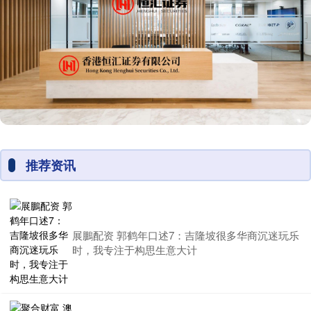
推荐资讯
展鵬配资 郭鹤年口述7：吉隆坡很多华商沉迷玩乐
时，我专注于构思生意大计