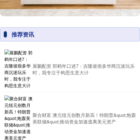
推荐资讯
展鵬配资 郭鹤年口述7：吉隆坡很多华商沉迷玩乐
时，我专注于构思生意大计
聚合财富 澳元纽元创数月新高！特朗普&quot;炮轰
美联储&quot;推动资金加速逃离美元资产