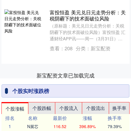
富投恒盈 美元兑日元走势分析：关
税阴霾下的技术面破位风险
（原标题：美元兑日元走势分析：关税
阴霾下的技术面破位风险）富投恒盈 汇
通财经APP讯——周一（3月31日），
美元兑日元（USD/JPY）延续弱势震荡
查看：
208
分类：
新宝配资
格局，盘中一....
新宝配资文章已加载完成
个股实时涨跌榜
个股跌幅
个股流入
个股流出
换手率
个股涨幅
排名
名称
最新价
涨幅
换手率
1
N展芯
116.52
396.89%
79.39%