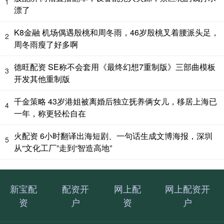
1
漂了
K8金融 机场偶遇殷桃和周冬雨，46岁殷桃叉着腰派头足，
2
周冬雨瘦了好多啊
德旺配资 SE称不会套用《最终幻想7重制版》三部曲模板
3
开发其他重制版
千金策略 43岁港姐被离婚后独立抚养俩女儿，移居上海已
4
一年，称更轻松自在
火配资 6小时翻译出海短剧、一句话生成文博海报，深圳
5
从“文化工厂”走到“智造高地”
新宝配
配资开
网上配
网上配资开
资
户
资
户