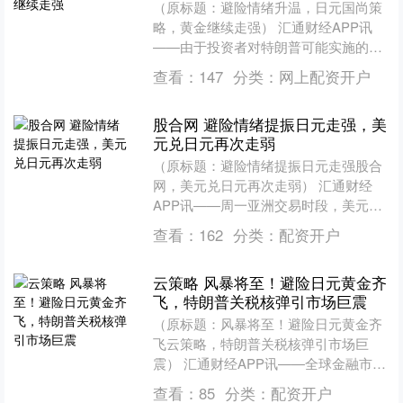
（原标题：避险情绪升温，日元国尚策
略，黄金继续走强） 汇通财经APP讯
——由于投资者对特朗普可能实施的关
税措施感到忧虑，市场避险情绪急剧上
查看：
147
分类：
网上配资开户
升。周一，美日大幅下跌....
股合网 避险情绪提振日元走强，美
元兑日元再次走弱
（原标题：避险情绪提振日元走强股合
网，美元兑日元再次走弱） 汇通财经
APP讯——周一亚洲交易时段，美元兑
日元（USD/JPY）一度触及一周多来的
查看：
162
分类：
配资开户
低点。全球避险情....
云策略 风暴将至！避险日元黄金齐
飞，特朗普关税核弹引市场巨震
（原标题：风暴将至！避险日元黄金齐
飞云策略，特朗普关税核弹引市场巨
震） 汇通财经APP讯——全球金融市场
周一（3月31日）上演经典避险行情：
查看：
85
分类：
配资开户
美元兑日元跌至149....