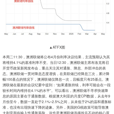
▲ATFX图
本周二11:30，澳洲联储将公布4月份利率决议结果，主流预期认为其
将维持4.1%的基准利率不变。当日12:30，澳洲联储主席布洛克将召
开货币政策新闻发布会，重点关注其对通胀、降息、外部冲击的表
态。澳洲联储一贯对降息态度谨慎，在美联储已经降息三次，累计降
幅100基点的情况下，澳洲联储仅降息一次，且幅度只有25基点。澳
洲联储在最新的会议纪要中提到：“如果通胀持续，利率可能会在一段
较长时间内维持在4.1%的水平”。可以看出，澳洲联储不寻求快速降
息的原因主要在于通胀数据。根据澳大利亚的月度CPI数据，从去年9
月份至今，数据一直处于2.1%~2.5%之间，从未低于2%的温和通胀标
准，也没有出现快速下降的迹象。另外，美国的G税政策可能导致澳
大利亚面临输入性通胀风险，这也是澳洲联储选择按兵不动的核心原