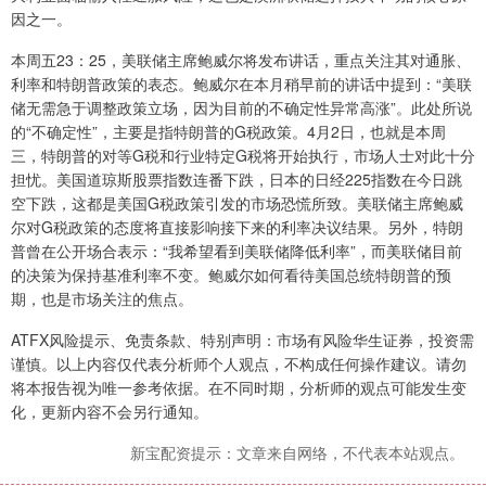
因之一。
本周五23：25，美联储主席鲍威尔将发布讲话，重点关注其对通胀、
利率和特朗普政策的表态。鲍威尔在本月稍早前的讲话中提到：“美联
储无需急于调整政策立场，因为目前的不确定性异常高涨”。此处所说
的“不确定性”，主要是指特朗普的G税政策。4月2日，也就是本周
三，特朗普的对等G税和行业特定G税将开始执行，市场人士对此十分
担忧。美国道琼斯股票指数连番下跌，日本的日经225指数在今日跳
空下跌，这都是美国G税政策引发的市场恐慌所致。美联储主席鲍威
尔对G税政策的态度将直接影响接下来的利率决议结果。另外，特朗
普曾在公开场合表示：“我希望看到美联储降低利率”，而美联储目前
的决策为保持基准利率不变。鲍威尔如何看待美国总统特朗普的预
期，也是市场关注的焦点。
ATFX风险提示、免责条款、特别声明：市场有风险华生证券，投资需
谨慎。以上内容仅代表分析师个人观点，不构成任何操作建议。请勿
将本报告视为唯一参考依据。在不同时期，分析师的观点可能发生变
化，更新内容不会另行通知。
新宝配资提示：文章来自网络，不代表本站观点。