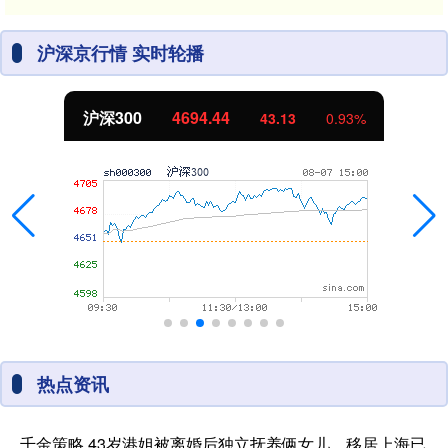
沪深京行情 实时轮播
沪深300
4694.44
43.13
0.93%
热点资讯
千金策略 43岁港姐被离婚后独立抚养俩女儿，移居上海已