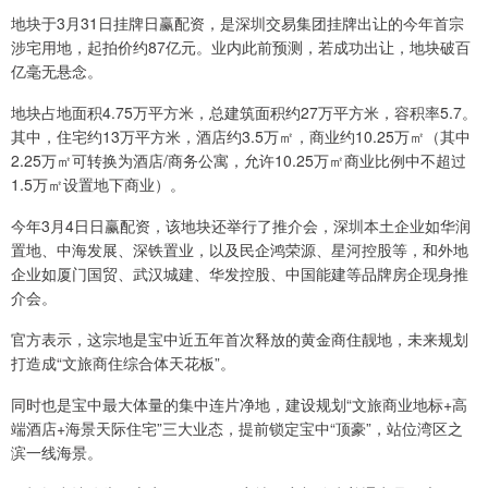
地块于3月31日挂牌日赢配资，是深圳交易集团挂牌出让的今年首宗
涉宅用地，起拍价约87亿元。业内此前预测，若成功出让，地块破百
亿毫无悬念。
地块占地面积4.75万平方米，总建筑面积约27万平方米，容积率5.7。
其中，住宅约13万平方米，酒店约3.5万㎡，商业约10.25万㎡（其中
2.25万㎡可转换为酒店/商务公寓，允许10.25万㎡商业比例中不超过
1.5万㎡设置地下商业）。
今年3月4日日赢配资，该地块还举行了推介会，深圳本土企业如华润
置地、中海发展、深铁置业，以及民企鸿荣源、星河控股等，和外地
企业如厦门国贸、武汉城建、华发控股、中国能建等品牌房企现身推
介会。
官方表示，这宗地是宝中近五年首次释放的黄金商住靓地，未来规划
打造成“文旅商住综合体天花板”。
同时也是宝中最大体量的集中连片净地，建设规划“文旅商业地标+高
端酒店+海景天际住宅”三大业态，提前锁定宝中“顶豪”，站位湾区之
滨一线海景。