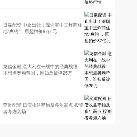
日赢配资 中止出让！深圳宝中王炸商住
地“爽约”，原起拍价87亿元
龙信金融 意大利在一战中的经典战役，
本想虐奥匈帝国，谁知反被俘25万
奕道配资 日债收益率触及多年高点 投资
者考虑入场