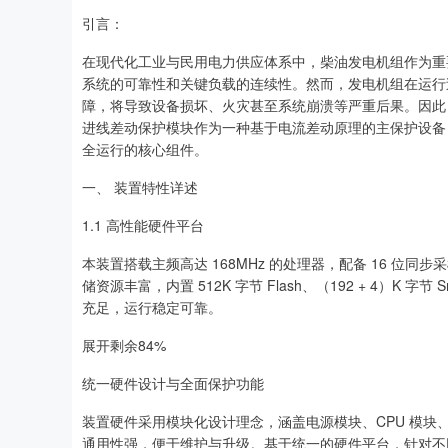
引言：
在现代化工业与民用电力供应体系中，柴油发电机组作为重
系统的可靠性和关键负载的连续性。然而，发电机组在运行
障，将导致设备损坏、火灾甚至系统崩溃等严重后果。因此
进线差动保护模块作为一种基于电流差动原理的主保护设备
全运行的核心组件。
一、 装置特性详述
1.1 高性能硬件平台
本装置搭载主频高达 168MHz 的处理器，配备 16 位同步
储资源丰富，内置 512K 字节 Flash、（192 + 4）K 字节 S
充足，运行稳定可靠。
展开剩余84%
深证成指
14311.01
.68
1.02%
200.89
1
统一硬件设计与全面保护功能
装置硬件采用模块化设计理念，涵盖电源模块、CPU 模
通用性强，便于维护与升级。基于统一的硬件平台，针对不同