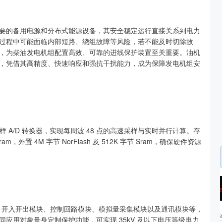
要的备用电源和分布式能源设备，其安全稳定运行直接关系到电力
过程中可能面临内部短路、绕组故障等风险，若不能及时切除故
，为柴油发电机组配置高效、可靠的进线保护装置至关重要。油机
，凭借其高精度、快速响应和强抗干扰能力，成为保障发电机组安
采样 A/D 转换器，实现每周波 48 点的高速采样与实时并行计算。存
ram，外置 4M 字节 NorFlash 及 512K 字节 Sram，确保硬件资源
沪深300
4694.44
.42%
43.13
0.93%
块、开入开出模块、控制回路模块、模拟量采集模块以及通讯模块等，
应用对象量身定制保护功能，可实现 35kV 及以下电压等级电力