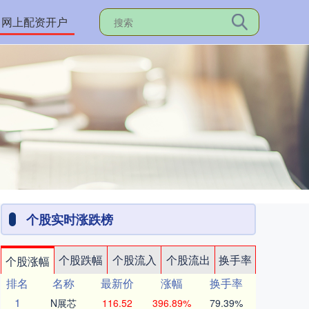
网上配资开户
个股实时涨跌榜
个股跌幅
个股流入
个股流出
换手率
个股涨幅
排名
名称
最新价
涨幅
换手率
1
N展芯
116.52
396.89%
79.39%